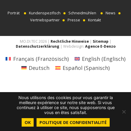
Porträt
Kundenspezifisch
Schneidmühlen
News
Vertriebspartner
Presse
Kontakt
MO.DI.TEC 2026 |
Rechtliche Hinweise
|
Sitemap
|
Datenschutzerklärung
| Webdesign:
Agence E-Denzo
Français
(
Französisch
)
English
(
Englisch
)
Deutsch
Español
(
Spanisch
)
Nous utilisons des cookies pour vous garantir la
meilleure expérience sur notre site web. Si vous
continuez à utiliser ce site, nous supposerons que
vous en êtes satisfait.
OK
POLITIQUE DE CONFIDENTIALITÉ