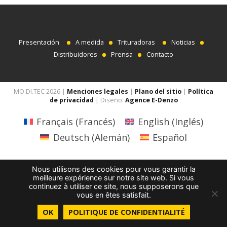
Presentación
A medida
Trituradoras
Noticias
Distribuidores
Prensa
Contacto
MO.DI.TEC 2026 |
Menciones legales
|
Plano del sitio
|
Política
de privacidad
| Diseño:
Agence E-Denzo
Français
(
Francés
)
English
(
Inglés
)
Deutsch
(
Alemán
)
Español
Nous utilisons des cookies pour vous garantir la
meilleure expérience sur notre site web. Si vous
continuez à utiliser ce site, nous supposerons que
vous en êtes satisfait.
OK
POLITIQUE DE CONFIDENTIALITÉ