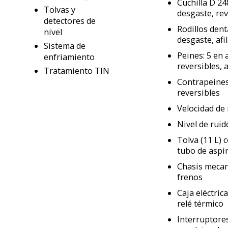
Cuchilla D 24
Tolvas y
desgaste, rev
detectores de
Rodillos dent
nivel
desgaste, afi
Sistema de
Peines: 5 en 
enfriamiento
reversibles, a
Tratamiento TIN
Contrapeines:
reversibles
Velocidad de r
Nivel de ruid
Tolva (11 L) 
tubo de aspi
Chasis mecan
frenos
Caja eléctri
relé térmico
Interruptores