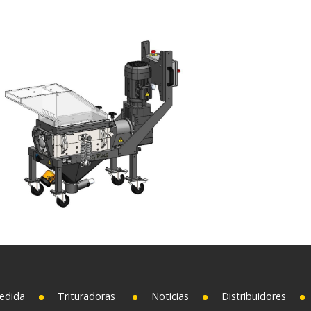
edida
Trituradoras
Noticias
Distribuidores