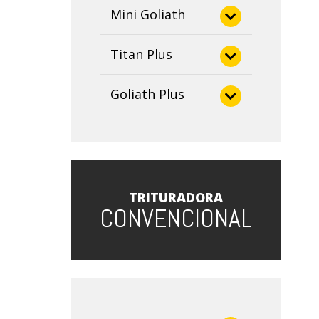
Mini Goliath
Mini 1
Titan Plus
Titan plus 5
Goliath Plus
Gplus 1
TRITURADORA
CONVENCIONAL