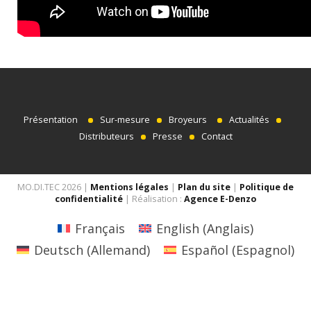
Présentation
Sur-mesure
Broyeurs
Actualités
Distributeurs
Presse
Contact
MO.DI.TEC 2026 |
Mentions légales
|
Plan du site
|
Politique de
confidentialité
| Réalisation :
Agence E-Denzo
Français
English
(
Anglais
)
Deutsch
(
Allemand
)
Español
(
Espagnol
)