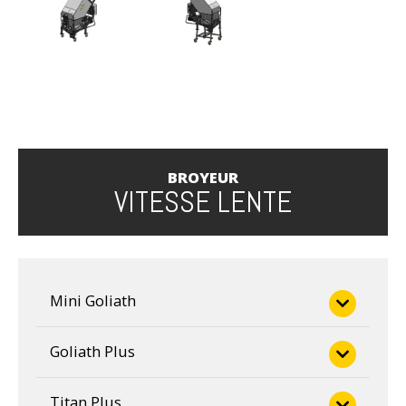
BROYEUR
VITESSE LENTE
Mini Goliath
Mini 1
Goliath Plus
Gplus 1
Titan Plus